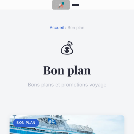
Accueil
› Bon plan
💰
Bon plan
Bons plans et promotions voyage
BON PLAN