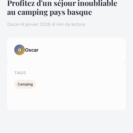
Profitez d'un séjour inoubliable
au camping pays basque
Oscar
•
6 janvier 2026
•
8 min de lecture
Oscar
O
TAGS
Camping