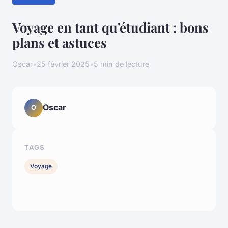
Voyage en tant qu'étudiant : bons
plans et astuces
Oscar
•
25 février 2025
•
5 min de lecture
Oscar
O
TAGS
Voyage